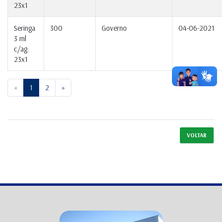
23x1
Seringa
300
Governo
04-06-2021
3 ml
c/ag.
23x1
Previous
Next
«
1
2
»
VOLTAR