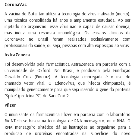
CoronaVac
A vacina do Butantan utiliza a tecnologia de vírus inativado (morto),
uma técnica consolidada há anos e amplamente estudada. Ao ser
injetado no organismo, esse vírus não é capaz de causar doença,
mas induz uma resposta imunológica. Os ensaios clínicos da
CoronaVac no Brasil foram realizados exclusivamente com
profissionais da saúde, ou seja, pessoas com alta exposição ao vírus.
AstraZeneca
Foi desenvolvida pela farmacêutica AstraZeneca em parceria com a
universidade de Oxford. No Brasil, é produzida pela Fundação
Oswaldo Cruz (Fiocruz). A tecnologia empregada é o uso do
chamado vetor viral. O adenovírus, que infecta chimpanzés, é
manipulado geneticamente para que seja inserido o gene da proteína
“Spike” (proteína “S”) do Sars-CoV-2.
Pfizer
O imunizante da farmacêutica Pfizer em parceria com o laboratório
BioNTech se baseia na tecnologia de RNA mensageiro, ou mRNA. O
RNA mensageiro sintético dá as instruções ao organismo para a
produção de proteínas encontradas na superfície do novo