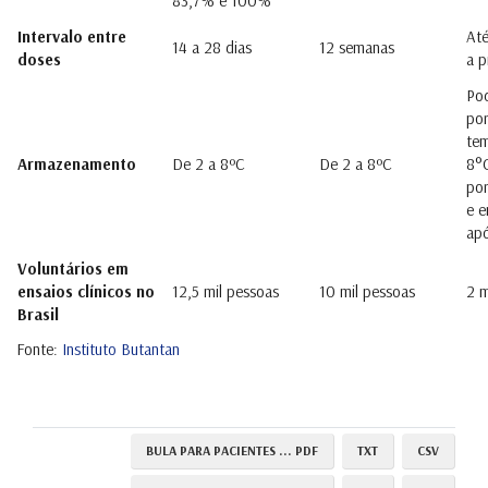
83,7% e 100%
Intervalo entre
At
14 a 28 dias
12 semanas
doses
a p
Po
por
tem
Armazenamento
De 2 a 8ºC
De 2 a 8ºC
8°C
por
e e
apó
Voluntários em
ensaios clínicos no
12,5 mil pessoas
10 mil pessoas
2 m
Brasil
Fonte:
Instituto Butantan
BULA PARA PACIENTES ... PDF
TXT
CSV