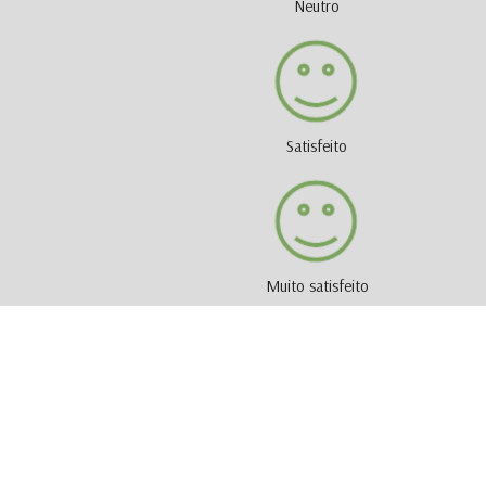
Neutro
Satisfeito
Muito satisfeito