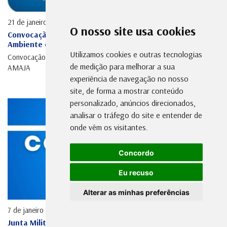
21 de janeiro de 2025
O nosso site usa cookies
Convocação 1ª Conferência Intermunicipal do Meio
Ambiente da AMAJA
Utilizamos cookies e outras tecnologias
Convocação 1ª Conferência Intermunicipal do Meio Ambiente da
de medição para melhorar a sua
AMAJA
experiência de navegação no nosso
site, de forma a mostrar conteúdo
personalizado, anúncios direcionados,
analisar o tráfego do site e entender de
onde vêm os visitantes.
Concordo
Eu recuso
Alterar as minhas preferências
7 de janeiro de 2025
Junta Militar convoca jovens para Seleção Complementar