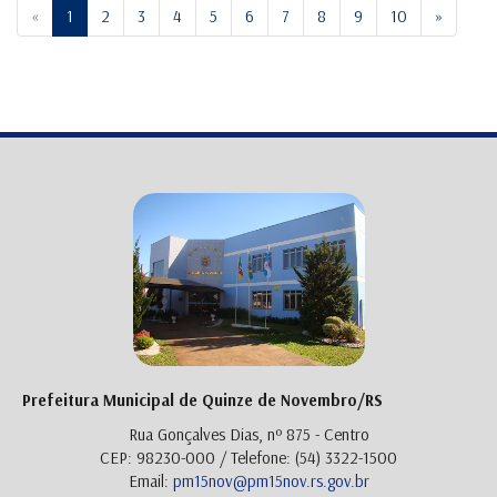
Previous
Next
«
1
2
3
4
5
6
7
8
9
10
»
Prefeitura Municipal de Quinze de Novembro/RS
Rua Gonçalves Dias, nº 875 - Centro
CEP: 98230-000 / Telefone: (54) 3322-1500
Email:
pm15nov@pm15nov.rs.gov.br